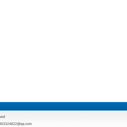
ved
324822@qq.com