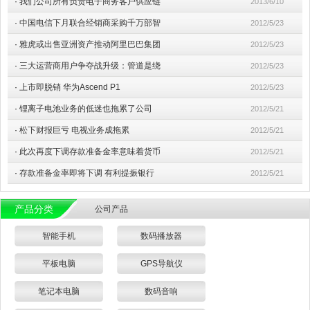
·
我们公司所有负责电子商务客户供应链
2013/6/10
·
中国电信下月联合经销商采购千万部智
2012/5/23
·
雅虎或出售亚洲资产推动阿里巴巴集团
2012/5/23
·
三大运营商用户争夺战升级：管道是绕
2012/5/23
·
上市即脱销 华为Ascend P1
2012/5/23
·
锂离子电池业务的低迷也拖累了公司
2012/5/21
·
松下财报巨亏 电视业务成拖累
2012/5/21
·
此次再度下调存款准备金率意味着货币
2012/5/21
·
存款准备金率即将下调 有利提振银行
2012/5/21
产品分类
公司产品
智能手机
数码播放器
平板电脑
GPS导航仪
笔记本电脑
数码音响